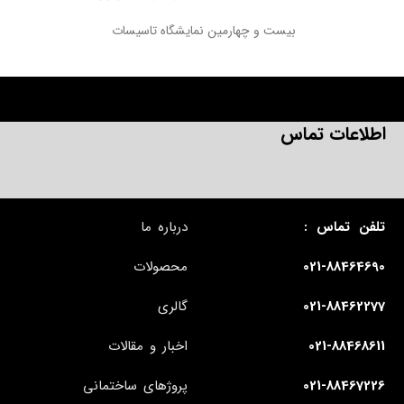
بیست و چهارمین نمایشگاه تاسیسات
اطلاعات تماس
تلفن تماس :
درباره ما
021-88464690
محصولات
021-88462277
گالری
021-88468611
اخبار و مقالات
021-88467226
پروژهای ساختمانی