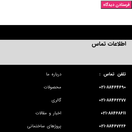
اطلاعات تماس
تلفن تماس :
درباره ما
021-88464690
محصولات
021-88462277
گالری
021-88468611
اخبار و مقالات
021-88467226
پروژهای ساختمانی