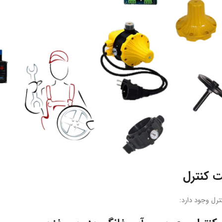
 کنترل
رل وجود دارد: