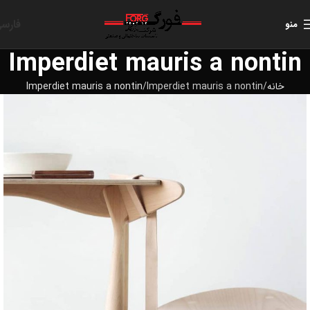
فارس
منو
Imperdiet mauris a nontin
خانه
Imperdiet mauris a nontin
Imperdiet mauris a nontin