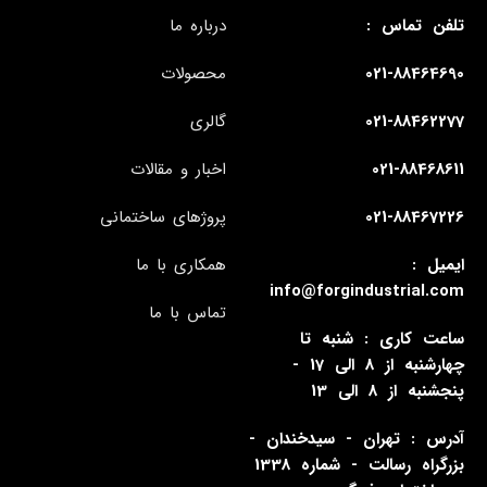
تلفن تماس :
درباره ما
021-88464690
محصولات
021-88462277
گالری
021-88468611
اخبار و مقالات
021-88467226
پروژهای ساختمانی
ایمیل :
همکاری با ما
info@forgindustrial.com
تماس با ما
ساعت کاری : شنبه تا
چهارشنبه از 8 الی 17 -
پنجشنبه از 8 الی 13
آدرس : تهران - سیدخندان -
بزرگراه رسالت - شماره 1338