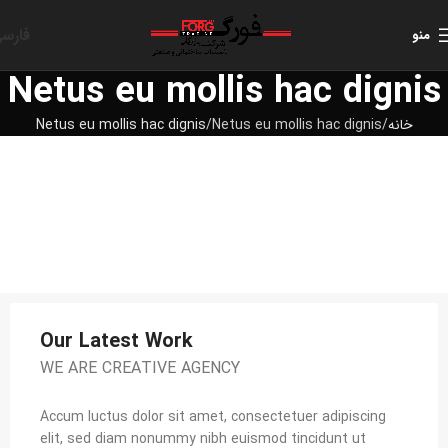
فارس
منو
Netus eu mollis hac dignis
خانه
Netus eu mollis hac dignis
Netus eu mollis hac dignis
Our Latest Work
WE ARE CREATIVE AGENCY
Accum luctus dolor sit amet, consectetuer adipiscing
elit, sed diam nonummy nibh euismod tincidunt ut