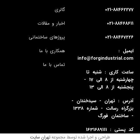
021-88462277
گالری
021-88468611
اخبار و مقالات
021-88467226
پروژهای ساختمانی
ایمیل :
همکاری با ما
info@forgindustrial.com
تماس با ما
ساعت کاری : شنبه تا
چهارشنبه از 8 الی 17 -
پنجشنبه از 8 الی 13
آدرس : تهران - سیدخندان -
بزرگراه رسالت - شماره 1338
- ساختمان فورگ
کد پستی : 1631689111
طراحی و اجرا شده توسط مجموعه
تهران سایت