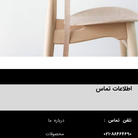
A lacus bibendum pulvinar
Furniture
اطلاعات تماس
تلفن تماس :
درباره ما
021-88464690
محصولات