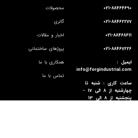
021-88464690
محصولات
021-88462277
گالری
021-88468611
اخبار و مقالات
021-88467226
پروژهای ساختمانی
ایمیل :
همکاری با ما
info@forgindustrial.com
تماس با ما
ساعت کاری : شنبه تا
چهارشنبه از 8 الی 17 -
پنجشنبه از 8 الی 13
آدرس : تهران - سیدخندان -
بزرگراه رسالت - شماره 1338
- ساختمان فورگ