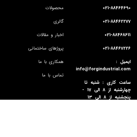
021-88464690
محصولات
021-88462277
گالری
021-88468611
اخبار و مقالات
021-88467226
پروژهای ساختمانی
ایمیل :
همکاری با ما
info@forgindustrial.com
تماس با ما
ساعت کاری : شنبه تا
چهارشنبه از 8 الی 17 -
پنجشنبه از 8 الی 13
آدرس : تهران - سیدخندان -
بزرگراه رسالت - شماره 1338
- ساختمان فورگ