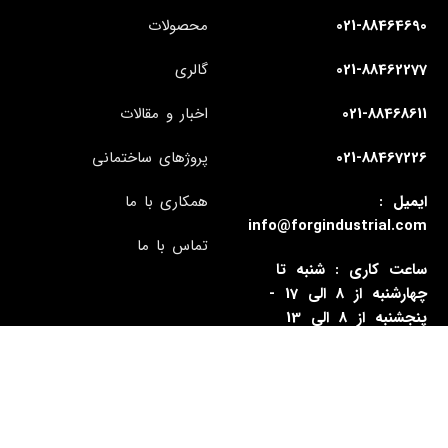
021-88464690
محصولات
021-88462277
گالری
021-88468611
اخبار و مقالات
021-88467226
پروژهای ساختمانی
ایمیل :
همکاری با ما
info@forgindustrial.com
تماس با ما
ساعت کاری : شنبه تا
چهارشنبه از 8 الی 17 -
پنجشنبه از 8 الی 13
آدرس : تهران - سیدخندان -
بزرگراه رسالت - شماره 1338
- ساختمان فورگ