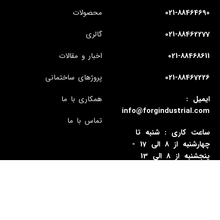
021-88464690
محصولات
021-88462277
گالری
021-88468611
اخبار و مقالات
021-88467226
پروژهای ساختمانی
ایمیل :
همکاری با ما
info@forgindustrial.com
تماس با ما
ساعت کاری : شنبه تا
چهارشنبه از 8 الی 17 -
پنجشنبه از 8 الی 13
آدرس : تهران - سیدخندان -
بزرگراه رسالت - شماره 1338
- ساختمان فورگ