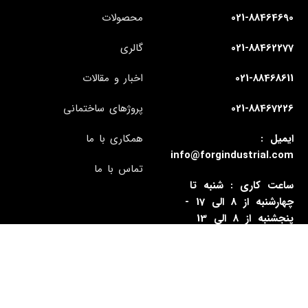
021-88464690
محصولات
021-88462277
گالری
021-88468611
اخبار و مقالات
021-88467226
پروژهای ساختمانی
ایمیل :
همکاری با ما
info@forgindustrial.com
تماس با ما
ساعت کاری : شنبه تا
چهارشنبه از 8 الی 17 -
پنجشنبه از 8 الی 13
آدرس : تهران - سیدخندان -
بزرگراه رسالت - شماره 1338
- ساختمان فورگ