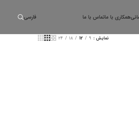
انی
همکاری با ما
تماس با ما
فارسی
نمایش
9
12
18
24