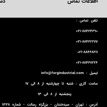
اطلاعات تماس
دس
تلفن تماس :
021-88464690
021-88462277
021-88468611
021-88467226
ایمیل : info@forgindustrial.com
ساعت کاری : شنبه تا چهارشنبه از 8 الی 17
پنجشنبه از 8 الی 13
آدرس : تهران - سیدخندان - ب