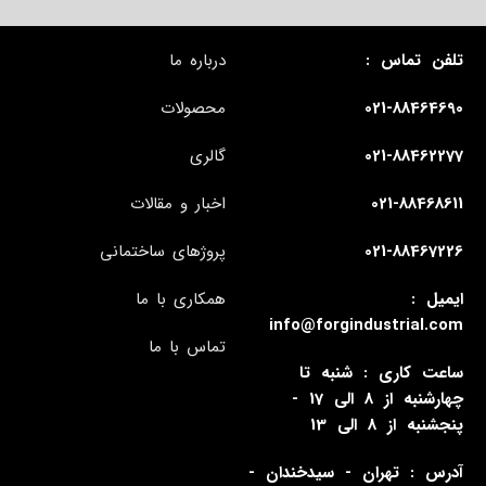
تلفن تماس :
درباره ما
021-88464690
محصولات
021-88462277
گالری
021-88468611
اخبار و مقالات
021-88467226
پروژهای ساختمانی
ایمیل :
همکاری با ما
info@forgindustrial.com
تماس با ما
ساعت کاری : شنبه تا
چهارشنبه از 8 الی 17 -
پنجشنبه از 8 الی 13
آدرس : تهران - سیدخندان -