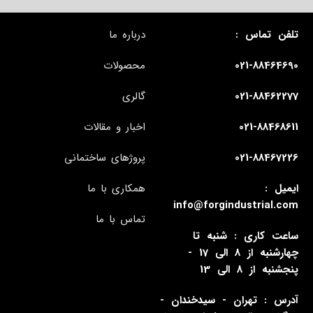
تلفن تماس :
درباره ما
021-88464690
محصولات
021-88462277
گالری
021-88468611
اخبار و مقالات
021-88467226
پروژهای ساختمانی
ایمیل :
همکاری با ما
info@forgindustrial.com
تماس با ما
ساعت کاری : شنبه تا
چهارشنبه از 8 الی 17 -
پنجشنبه از 8 الی 13
آدرس : تهران - سیدخندان -