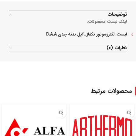
توضیحات
لینک لیست محصولات:
لیست الکتروموتور تکفاز_4پل بدنه چدن B.A.A
نظرات (0)
محصولات مرتبط