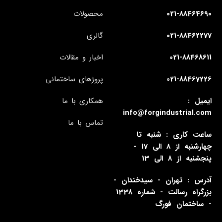
021-88464690
محصولات
021-88462277
گالری
021-88468611
اخبار و مقالات
021-88467226
پروژهای ساختمانی
ایمیل :
همکاری با ما
info@forgindustrial.com
تماس با ما
ساعت کاری : شنبه تا
چهارشنبه از 8 الی 17 -
پنجشنبه از 8 الی 13
آدرس : تهران - سیدخندان -
بزرگراه رسالت - شماره 1338
- ساختمان فورگ