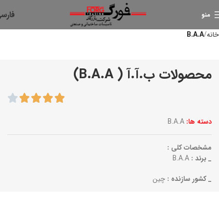
فارس
منو
خانه
B.A.A
محصولات ب.آ.آ ( B.A.A)
دسته ها:
B.A.A
مشخصات کلی :
_ برند :
B.A.A
_ کشور سازنده :
چین