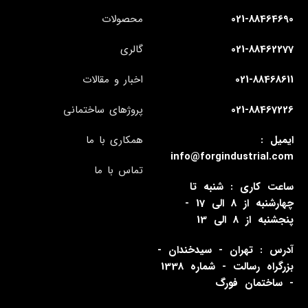
021-88464690
محصولات
021-88462277
گالری
021-88468611
اخبار و مقالات
021-88467226
پروژهای ساختمانی
ایمیل :
همکاری با ما
info@forgindustrial.com
تماس با ما
ساعت کاری : شنبه تا
چهارشنبه از 8 الی 17 -
پنجشنبه از 8 الی 13
آدرس : تهران - سیدخندان -
بزرگراه رسالت - شماره 1338
- ساختمان فورگ